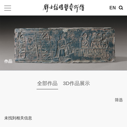
其他
EN
基金会
介绍
公告
作品
参观
地址：北京市朝阳区育慧里3号
全部作品
3D作品展示
联系电话：010-84630465
电子邮箱：ymysyjzx@163.com
筛选
微信公众号：刘士铭雕塑艺术馆
未找到相关信息