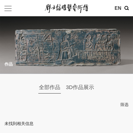
其他
EN
基金会
介绍
公告
作品
参观
地址：北京市朝阳区育慧里3号
全部作品
3D作品展示
联系电话：010-84630465
电子邮箱：ymysyjzx@163.com
筛选
微信公众号：刘士铭雕塑艺术馆
未找到相关信息