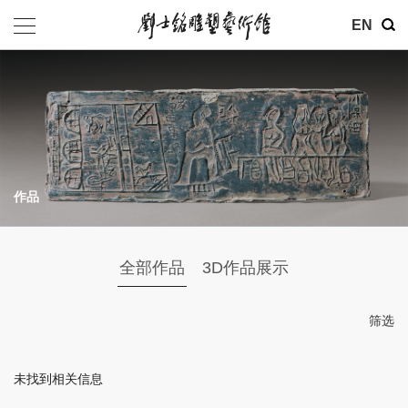
其他
EN
基金会
介绍
公告
作品
参观
地址：北京市朝阳区育慧里3号
全部作品
3D作品展示
联系电话：010-84630465
电子邮箱：ymysyjzx@163.com
筛选
微信公众号：刘士铭雕塑艺术馆
未找到相关信息