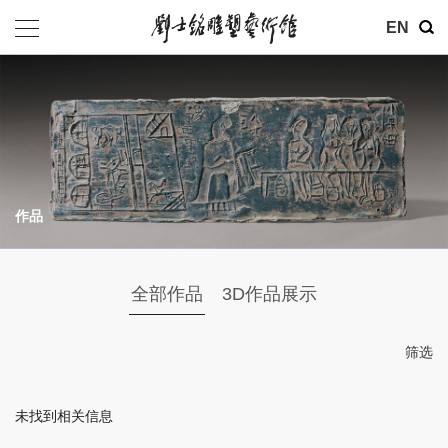
其他
EN
基金会
介绍
公告
作品
参观
地址：北京市朝阳区育慧里3号
全部作品
3D作品展示
联系电话：010-84630465
电子邮箱：ymysyjzx@163.com
筛选
微信公众号：刘士铭雕塑艺术馆
未找到相关信息