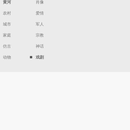
黄河
肖像
农村
爱情
城市
军人
家庭
宗教
仿古
神话
动物
戏剧