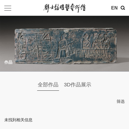
其他
EN
基金会
介绍
公告
作品
参观
地址：北京市朝阳区育慧里3号
全部作品
3D作品展示
联系电话：010-84630465
电子邮箱：ymysyjzx@163.com
筛选
微信公众号：刘士铭雕塑艺术馆
未找到相关信息