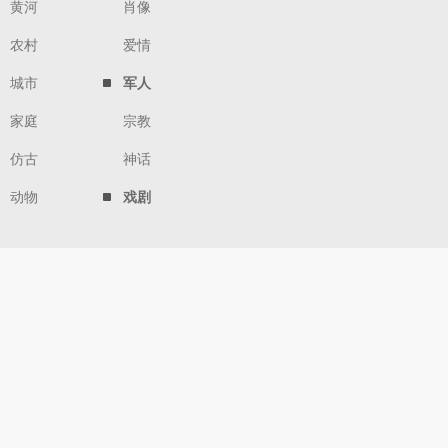
黄河
肖像
农村
爱情
城市
军人
家庭
宗教
仿古
神话
动物
戏剧