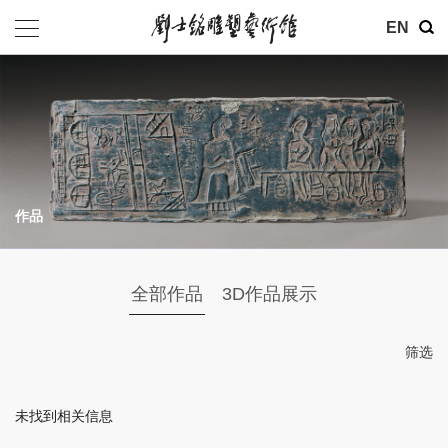
其他
EN
基金会
介绍
公告
作品
参观
地址：北京市朝阳区育慧里3号
全部作品
3D作品展示
联系电话：010-84630465
电子邮箱：ymysyjzx@163.com
筛选
微信公众号：刘士铭雕塑艺术馆
未找到相关信息