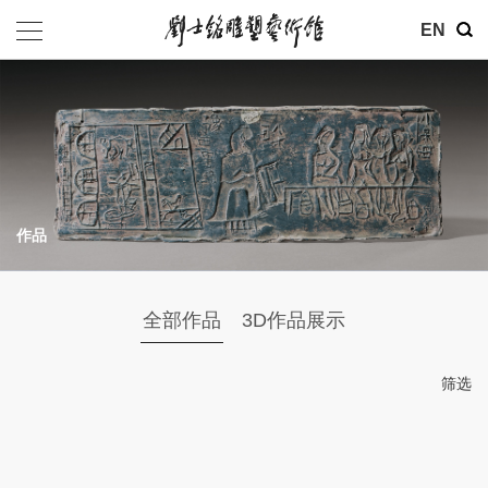
其他
EN
基金会
介绍
公告
作品
参观
地址：北京市朝阳区育慧里3号
全部作品
3D作品展示
联系电话：010-84630465
电子邮箱：ymysyjzx@163.com
筛选
微信公众号：刘士铭雕塑艺术馆