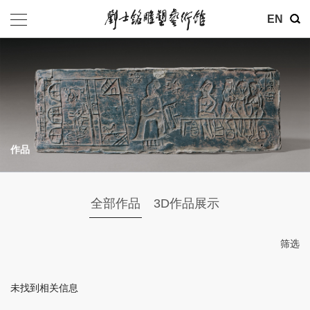
其他
EN
基金会
介绍
公告
作品
参观
地址：北京市朝阳区育慧里3号
全部作品
3D作品展示
联系电话：010-84630465
电子邮箱：ymysyjzx@163.com
筛选
微信公众号：刘士铭雕塑艺术馆
未找到相关信息