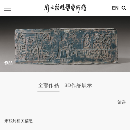
其他
EN
基金会
介绍
公告
作品
参观
地址：北京市朝阳区育慧里3号
全部作品
3D作品展示
联系电话：010-84630465
电子邮箱：ymysyjzx@163.com
筛选
微信公众号：刘士铭雕塑艺术馆
未找到相关信息