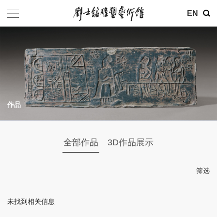
其他
EN
基金会
介绍
公告
作品
参观
地址：北京市朝阳区育慧里3号
全部作品
3D作品展示
联系电话：010-84630465
电子邮箱：ymysyjzx@163.com
筛选
微信公众号：刘士铭雕塑艺术馆
未找到相关信息