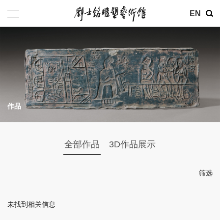
其他
EN
基金会
介绍
公告
作品
参观
地址：北京市朝阳区育慧里3号
全部作品
3D作品展示
联系电话：010-84630465
电子邮箱：ymysyjzx@163.com
筛选
微信公众号：刘士铭雕塑艺术馆
未找到相关信息