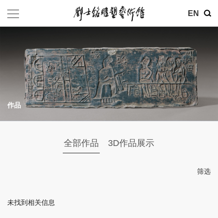
其他
EN
基金会
介绍
公告
作品
参观
地址：北京市朝阳区育慧里3号
全部作品
3D作品展示
联系电话：010-84630465
电子邮箱：ymysyjzx@163.com
筛选
微信公众号：刘士铭雕塑艺术馆
未找到相关信息