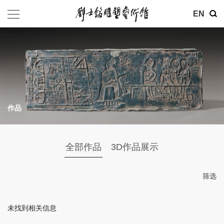
其他
EN
基金会
介绍
公告
作品
参观
地址：北京市朝阳区育慧里3号
全部作品
3D作品展示
联系电话：010-84630465
电子邮箱：ymysyjzx@163.com
筛选
微信公众号：刘士铭雕塑艺术馆
未找到相关信息