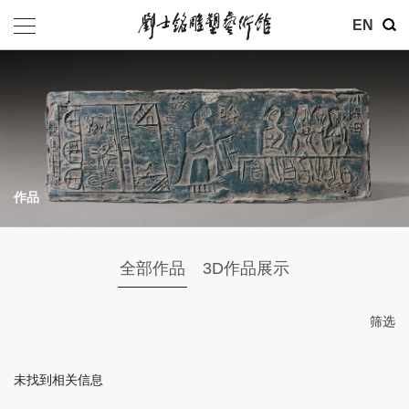
其他
EN
基金会
介绍
公告
作品
参观
地址：北京市朝阳区育慧里3号
全部作品
3D作品展示
联系电话：010-84630465
电子邮箱：ymysyjzx@163.com
筛选
微信公众号：刘士铭雕塑艺术馆
未找到相关信息