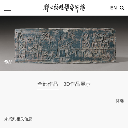
其他
EN
基金会
介绍
公告
作品
参观
地址：北京市朝阳区育慧里3号
全部作品
3D作品展示
联系电话：010-84630465
电子邮箱：ymysyjzx@163.com
筛选
微信公众号：刘士铭雕塑艺术馆
未找到相关信息