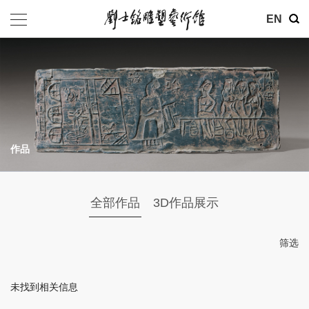
其他
EN
基金会
介绍
公告
作品
参观
地址：北京市朝阳区育慧里3号
全部作品
3D作品展示
联系电话：010-84630465
电子邮箱：ymysyjzx@163.com
筛选
微信公众号：刘士铭雕塑艺术馆
未找到相关信息