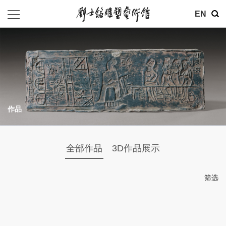
其他
EN
基金会
介绍
公告
作品
参观
地址：北京市朝阳区育慧里3号
全部作品
3D作品展示
联系电话：010-84630465
电子邮箱：ymysyjzx@163.com
筛选
微信公众号：刘士铭雕塑艺术馆