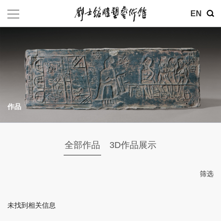
其他
EN
基金会
介绍
公告
作品
参观
地址：北京市朝阳区育慧里3号
全部作品
3D作品展示
联系电话：010-84630465
电子邮箱：ymysyjzx@163.com
筛选
微信公众号：刘士铭雕塑艺术馆
未找到相关信息