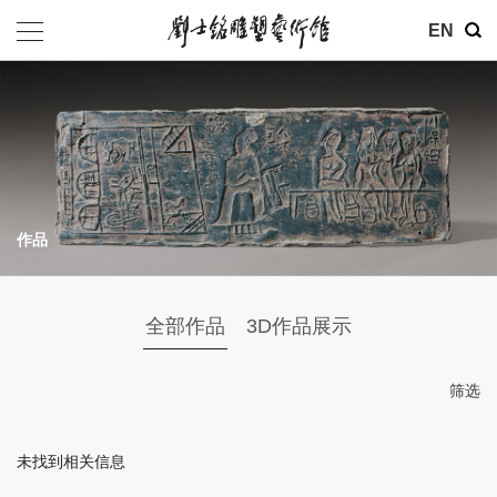
其他
EN
基金会
介绍
公告
作品
参观
地址：北京市朝阳区育慧里3号
全部作品
3D作品展示
联系电话：010-84630465
电子邮箱：ymysyjzx@163.com
筛选
微信公众号：刘士铭雕塑艺术馆
未找到相关信息