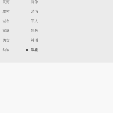
黄河
肖像
农村
爱情
城市
军人
家庭
宗教
仿古
神话
动物
戏剧