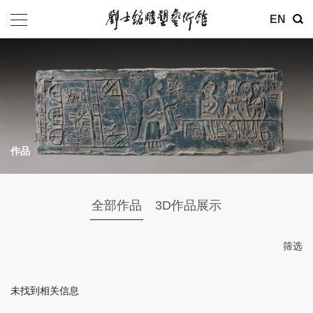
其他
EN
基金会
介绍
公告
作品
参观
地址：北京市朝阳区育慧里3号
全部作品
3D作品展示
联系电话：010-84630465
电子邮箱：ymysyjzx@163.com
筛选
微信公众号：刘士铭雕塑艺术馆
未找到相关信息