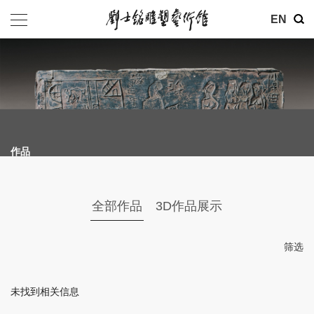
其他
EN
基金会
介绍
公告
作品
参观
地址：北京市朝阳区育慧里3号
全部作品
3D作品展示
联系电话：010-84630465
电子邮箱：ymysyjzx@163.com
筛选
微信公众号：刘士铭雕塑艺术馆
未找到相关信息