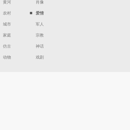
黄河
肖像
农村
爱情
城市
军人
家庭
宗教
仿古
神话
动物
戏剧