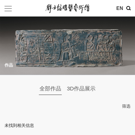
其他
EN
基金会
介绍
公告
作品
参观
地址：北京市朝阳区育慧里3号
全部作品
3D作品展示
联系电话：010-84630465
电子邮箱：ymysyjzx@163.com
筛选
微信公众号：刘士铭雕塑艺术馆
未找到相关信息