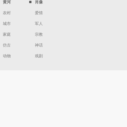
黄河
肖像
农村
爱情
城市
军人
家庭
宗教
仿古
神话
动物
戏剧