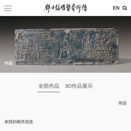
其他
EN
基金会
介绍
公告
作品
参观
地址：北京市朝阳区育慧里3号
全部作品
3D作品展示
联系电话：010-84630465
电子邮箱：ymysyjzx@163.com
筛选
微信公众号：刘士铭雕塑艺术馆
未找到相关信息