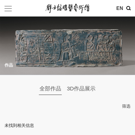
其他
EN
基金会
介绍
公告
作品
参观
地址：北京市朝阳区育慧里3号
全部作品
3D作品展示
联系电话：010-84630465
电子邮箱：ymysyjzx@163.com
筛选
微信公众号：刘士铭雕塑艺术馆
未找到相关信息