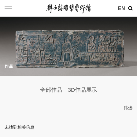
其他
EN
基金会
介绍
公告
作品
参观
地址：北京市朝阳区育慧里3号
全部作品
3D作品展示
联系电话：010-84630465
电子邮箱：ymysyjzx@163.com
筛选
微信公众号：刘士铭雕塑艺术馆
未找到相关信息