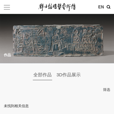
其他
EN
基金会
介绍
公告
作品
参观
地址：北京市朝阳区育慧里3号
全部作品
3D作品展示
联系电话：010-84630465
电子邮箱：ymysyjzx@163.com
筛选
微信公众号：刘士铭雕塑艺术馆
未找到相关信息