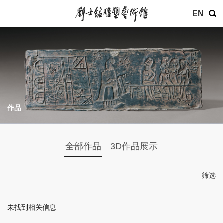
其他
EN
基金会
介绍
公告
作品
参观
地址：北京市朝阳区育慧里3号
全部作品
3D作品展示
联系电话：010-84630465
电子邮箱：ymysyjzx@163.com
筛选
微信公众号：刘士铭雕塑艺术馆
未找到相关信息