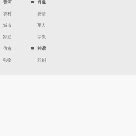
黄河
肖像
农村
爱情
城市
军人
家庭
宗教
仿古
神话
动物
戏剧