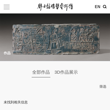
其他
EN
基金会
介绍
公告
作品
参观
地址：北京市朝阳区育慧里3号
全部作品
3D作品展示
联系电话：010-84630465
电子邮箱：ymysyjzx@163.com
筛选
微信公众号：刘士铭雕塑艺术馆
未找到相关信息