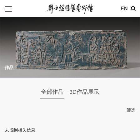
其他
EN
基金会
介绍
公告
作品
参观
地址：北京市朝阳区育慧里3号
全部作品
3D作品展示
联系电话：010-84630465
电子邮箱：ymysyjzx@163.com
筛选
微信公众号：刘士铭雕塑艺术馆
未找到相关信息