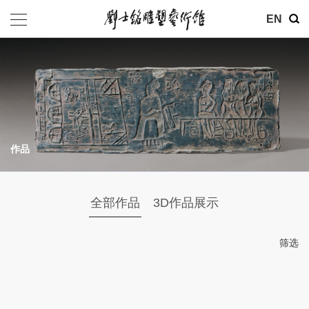
其他
EN
基金会
介绍
公告
作品
参观
地址：北京市朝阳区育慧里3号
全部作品
3D作品展示
联系电话：010-84630465
电子邮箱：ymysyjzx@163.com
筛选
微信公众号：刘士铭雕塑艺术馆