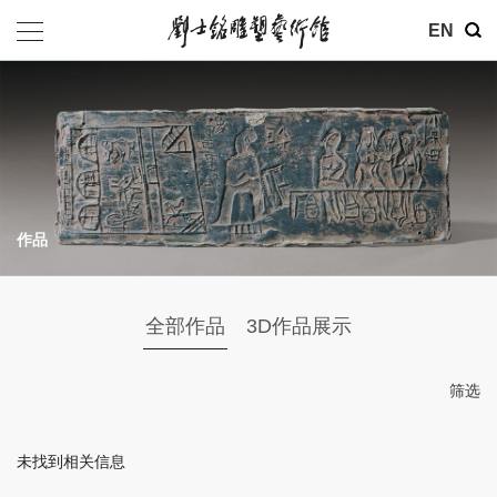
其他
EN
基金会
介绍
公告
作品
参观
地址：北京市朝阳区育慧里3号
全部作品
3D作品展示
联系电话：010-84630465
电子邮箱：ymysyjzx@163.com
筛选
微信公众号：刘士铭雕塑艺术馆
未找到相关信息