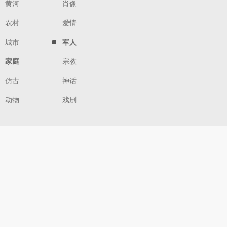
黄河
肖像
农村
爱情
城市
军人
家庭
宗教
仿古
神话
动物
戏剧