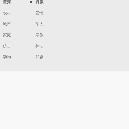
黄河
肖像
农村
爱情
城市
军人
家庭
宗教
仿古
神话
动物
戏剧