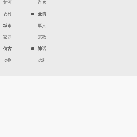
黄河
肖像
农村
爱情
城市
军人
家庭
宗教
仿古
神话
动物
戏剧