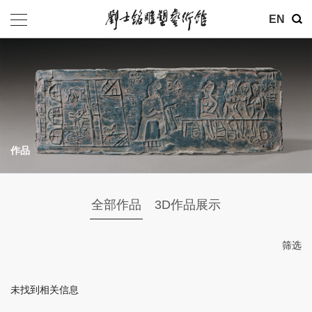
其他
EN
基金会
介绍
公告
作品
参观
地址：北京市朝阳区育慧里3号
全部作品
3D作品展示
联系电话：010-84630465
电子邮箱：ymysyjzx@163.com
筛选
微信公众号：刘士铭雕塑艺术馆
未找到相关信息