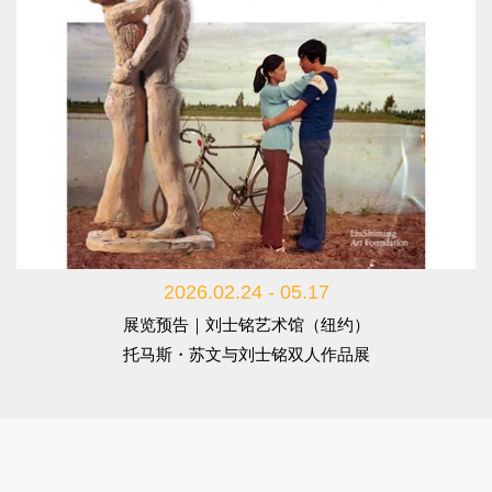
2026.02.24 - 05.17
展览预告｜刘士铭艺术馆（纽约）
托马斯・苏文与刘士铭双人作品展