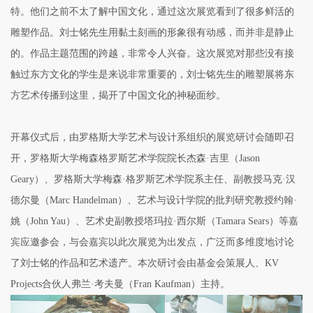
特。他们之前不太了解中国文化，通过这次展览看到了很多鲜活的
雕塑作品。刘士铭先生用黏土刻画的形象很有动感，而并非是静止
的。作品主题范围的跨越，非常令人兴奋。这次展览对那些没有接
触过东方文化的学生是来说非常重要的，刘士铭先生的雕塑展将东
方艺术传播到这里，揭开了中国文化的神秘面纱。
开幕仪式后，由罗格斯大学艺术与设计系组织的展览研讨会随即召
开，罗格斯大学梅森格罗斯艺术学院院长杰森·吉里（Jason
Geary）、罗格斯⼤学梅森·格罗斯艺术学院系主任、副教授马克·汉
德尔曼（Marc Handelman）、艺术与设计学院的批判研究教授约翰·
姚（John Yau）、艺术史副教授塔玛拉·西尔斯（Tamara Sears）等嘉
宾应邀参会，与会嘉宾以此次展览为出发点，广泛而多维度地讨论
了刘士铭的作品和艺术遗产。本次研讨会由基金会策展人、KV
Projects合伙人弗兰·考夫曼（Fran Kaufman）主持。